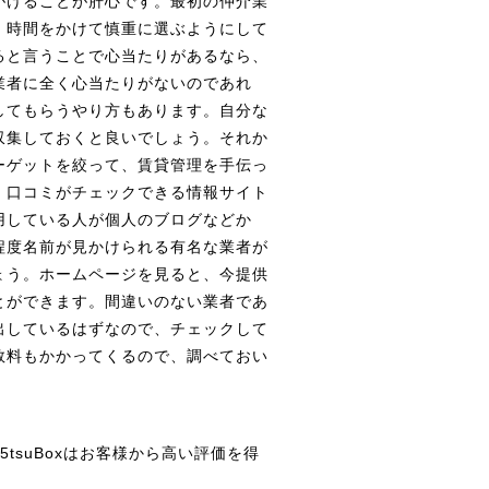
がけることが肝心です。最初の仲介業
、時間をかけて慎重に選ぶようにして
ると言うことで心当たりがあるなら、
業者に全く心当たりがないのであれ
してもらうやり方もあります。自分な
収集しておくと良いでしょう。それか
ーゲットを絞って、賃貸管理を手伝っ
。口コミがチェックできる情報サイト
用している人が個人のブログなどか
程度名前が見かけられる有名な業者が
ょう。ホームページを見ると、今提供
とができます。間違いのない業者であ
出しているはずなので、チェックして
数料もかかってくるので、調べておい
tsuBoxはお客様から高い評価を得