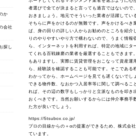
ポートしてくれるマネジメント業者を選ぶように心
者選びで全てが決まると言っても過言ではないので
のか
おきましょう。地元でそういった業者が活躍してい
そちらに声をかけるのが無難です。声をかけるべき
の会社
ば、身の回りの詳しい人からお勧めのところを紹介
りのやりやすいやり方で構わないので、うまく情報
ら、インターネットを利用すれば、特定の地域にタ
お探し
てくれる百戦錬磨の業者を厳選することもできます
もありますし、実際に賃貸管理をおこなって資産運
ら、経験談を確認することも可能です。そこである
わかってから、ホームページを見ても遅くないでし
できる物件数、なおかつ入居率等に関して調べるこ
れば、その辺の数字もしっかりと立派なものを叩き
おくべきです。当然お願いするからには仲介事務手
た方が良いでしょう。
https://5tsubox.co.jp/
プロの目線からの＋αの提案ができるため、株式会社5
ています。